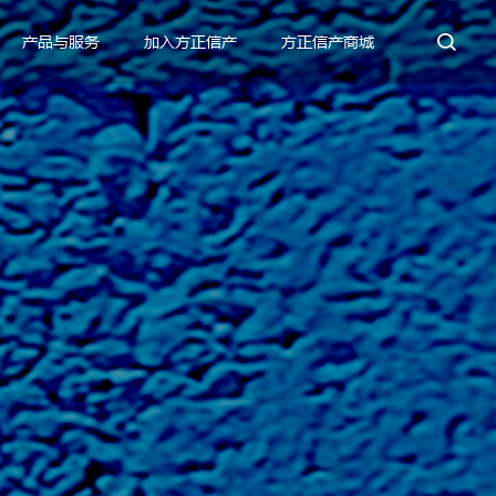
产品与服务
加入方正信产
方正信产商城